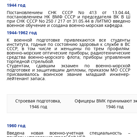
1944 год
Постановлением СНК СССР No 413 от 13.04.44,
постановлением НК ВМФ СССР и председателя ВК В Ш
при СНК СССР No 250 / 217 от 31.05.44 в ЛИТМО введено
военное обучение и создана военно-морская кафедра.
1944-1962 год
К военной подготовке привлекаются все студенты
института, годные по состоянию здоровья к службе в ВС
СССР, в том числе и женщины по трем профилям:
военно-морские оптические приборы; радиотехнические
средства военно-морского флота; приборы управления
торпедной стрельбой.
Студентам, сдавшим экзамен по военно-морской
подготовке и защитившим дипломы, приказом МО СССР
присваивалось воинское звание младший инженер-
лейтенант запаса.
Строевая подготовка,
Офицеры ВМК принимают эк
1946 год
1946 год
1960 год
Введена новая военно-учетная специальность –