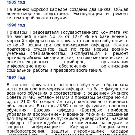
1985 год
На военно-морской кафедре созданы два цикла: Общая
военно-морская подготовка; Эксплуатация и ремонт
систем корабельного оружия .
1996 год
Приказом Председателя Государственного Комитета РФ
по высшей школе No 73 от 12.01.96 на базе военно-
морской кафедры создан факультет военного обучения, в
который вошли три военно-морских кафедры. Начата
подготовка студентов еще по трем новым военно-
учетным специальностям: эксплуатация и ремонт
артиллерийских механических, оптико-механических и
оптикоэлектронных приборов; организация
информационного обеспечения; организация
социальной работы и правового воспитания.
1997 год
В составе факультета военного обучения образована
четвертая военно-морская кафедра. На базе факультета
военного обучения в соответствии с решением Ученого
Совета ИТМО, уставом ИТМО и приказом ректора No 43-
од от 21.02.97 создан Институт комплексного военного
образования. В состав ИКВО вошли: факультет военного
обучения; Базовая кафедра «Бортовых приборов
управления вооружением и военной техники» созданная
для переподготовки выпускников университета; Базовая
кафедра «Противодействия техническим разведкам и
защиты информации»; Кафедра «Специального
приборостроения, защиты информации»; Кафедра