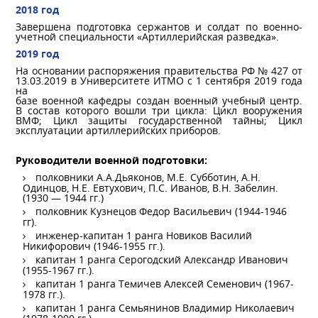
2018 год
Завершена подготовка сержантов и солдат по военно-
учетной специальности «Артиллерийская разведка».
2019 год
На основании распоряжения правительства РФ № 427 от
13.03.2019 в Университете ИТМО с 1 сентября 2019 года
на
базе военной кафедры создан военный учебный центр.
В состав которого вошли три цикла: Цикл вооружения
ВМФ; Цикл защиты государственной тайны; Цикл
эксплуатации артиллерийских приборов.
Руководители военной подготовки:
полковники А.А.Дьяконов, М.Е. Субботин, А.Н.
Одинцов, Н.Е. Евтухович, П.С. Иванов, В.Н. Забелин.
(1930 — 1944 гг.)
полковник Кузнецов Федор Васильевич (1944-1946
гг).
инженер-капитан 1 ранга Новиков Василий
Никифорович (1946-1955 гг.).
капитан 1 ранга Серогодский Александр Иванович
(1955-1967 гг.).
капитан 1 ранга Темичев Алексей Семенович (1967-
1978 гг.).
капитан 1 ранга Семьянинов Владимир Николаевич