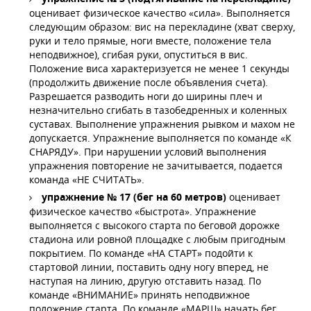
оценивает физическое качество «сила». Выполняется
следующим образом: вис на перекладине (хват сверху,
руки и тело прямые, ноги вместе, положение тела
неподвижное), сгибая руки, опуститься в вис.
Положение виса характеризуется не менее 1 секунды
(продолжить движение после объявления счета).
Разрешается разводить ноги до ширины плеч и
незначительно сгибать в тазобедренных и коленных
суставах. Выполнение упражнения рывком и махом не
допускается. Упражнение выполняется по команде «К
СНАРЯДУ». При нарушении условий выполнения
упражнения повторение не зачитывается, подается
команда «НЕ СЧИТАТЬ».
упражнение № 17 (бег на 60 метров)
оценивает
физическое качество «быстрота». Упражнение
выполняется с высокого старта по беговой дорожке
стадиона или ровной площадке с любым пригодным
покрытием. По команде «НА СТАРТ» подойти к
стартовой линии, поставить одну ногу вперед, не
наступая на линию, другую отставить назад. По
команде «ВНИМАНИЕ» принять неподвижное
положение старта. По команде «МАРШ» начать бег.